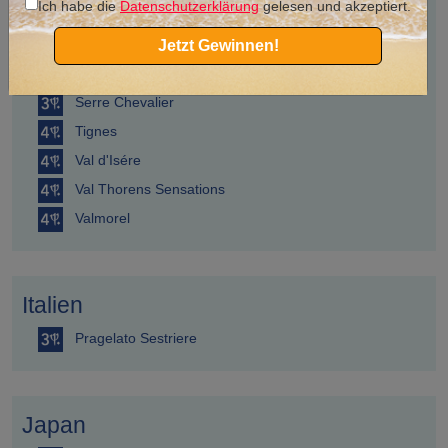
Ich habe die
Datenschutzerklärung
gelesen und akzeptiert.
La Rosière
Les Arcs Panorama
Jetzt Gewinnen!
Peisey-Vallandry
Serre Chevalier
Tignes
Val d'Isére
Val Thorens Sensations
Valmorel
Italien
Pragelato Sestriere
Japan