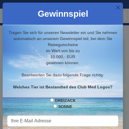
+ 49 7222 96 888 70
Gewinnspiel
Club Med - Unsere Schneeziele
Tragen Sie sich für unseren Newsletter ein und Sie nehmen
automatisch an unserem Gewinnspiel teil, bei dem Sie
Reisegutscheine
China
im Wert von bis zu
10.000,- EUR
Beidahu
gewinnen können.
Changbaishan
Yabuli
Beantworten Sie dazu folgende Frage richtig:
Welches Tier ist Bestandteil des Club Med Logos?
Frankreich
DREIZACK
SONNE
Alpe d'Huez
Grand Massif Samoëns Morillon
La Plagne 2100