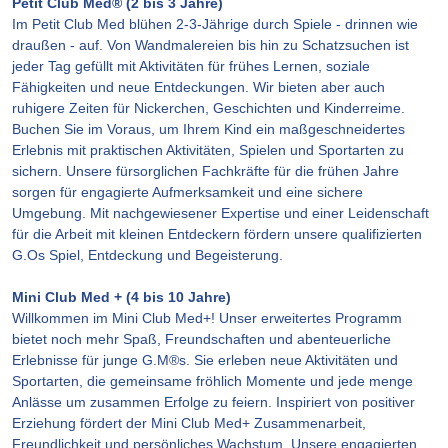
Petit Club Med® (2 bis 3 Jahre)
Im Petit Club Med blühen 2-3-Jährige durch Spiele - drinnen wie
draußen - auf. Von Wandmalereien bis hin zu Schatzsuchen ist
jeder Tag gefüllt mit Aktivitäten für frühes Lernen, soziale
Fähigkeiten und neue Entdeckungen. Wir bieten aber auch
ruhigere Zeiten für Nickerchen, Geschichten und Kinderreime.
Buchen Sie im Voraus, um Ihrem Kind ein maßgeschneidertes
Erlebnis mit praktischen Aktivitäten, Spielen und Sportarten zu
sichern. Unsere fürsorglichen Fachkräfte für die frühen Jahre
sorgen für engagierte Aufmerksamkeit und eine sichere
Umgebung. Mit nachgewiesener Expertise und einer Leidenschaft
für die Arbeit mit kleinen Entdeckern fördern unsere qualifizierten
G.Os Spiel, Entdeckung und Begeisterung.
Mini Club Med + (4 bis 10 Jahre)
Willkommen im Mini Club Med+! Unser erweitertes Programm
bietet noch mehr Spaß, Freundschaften und abenteuerliche
Erlebnisse für junge G.M®s. Sie erleben neue Aktivitäten und
Sportarten, die gemeinsame fröhlich Momente und jede menge
Anlässe um zusammen Erfolge zu feiern. Inspiriert von positiver
Erziehung fördert der Mini Club Med+ Zusammenarbeit,
Freundlichkeit und persönliches Wachstum. Unsere engagierten